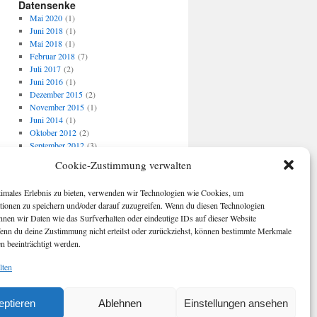
Datensenke
Mai 2020
(1)
Juni 2018
(1)
Mai 2018
(1)
Februar 2018
(7)
Juli 2017
(2)
Juni 2016
(1)
Dezember 2015
(2)
November 2015
(1)
Juni 2014
(1)
Oktober 2012
(2)
September 2012
(3)
August 2012
(2)
Cookie-Zustimmung verwalten
Mai 2011
(2)
April 2011
(2)
timales Erlebnis zu bieten, verwenden wir Technologien wie Cookies, um
März 2011
(1)
tionen zu speichern und/oder darauf zuzugreifen. Wenn du diesen Technologien
Februar 2011
(1)
nnen wir Daten wie das Surfverhalten oder eindeutige IDs auf dieser Website
Januar 2011
(1)
Wenn du deine Zustimmung nicht erteilst oder zurückziehst, können bestimmte Merkmale
Dezember 2010
(2)
n beeinträchtigt werden.
November 2010
(8)
Oktober 2010
(4)
lten
September 2010
(15)
August 2010
(2)
eptieren
Ablehnen
Einstellungen ansehen