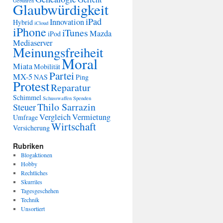
Gebühren
Glaubwürdigkeit
iPad
Innovation
Hybrid
iCloud
iPhone
iTunes
Mazda
iPod
Mediaserver
Meinungsfreiheit
Moral
Miata
Mobilität
Partei
MX-5
NAS
Ping
Protest
Reparatur
Schimmel
Schusswaffen
Spenden
Thilo Sarrazin
Steuer
Vergleich
Vermietung
Umfrage
Wirtschaft
Versicherung
Rubriken
Blogaktionen
Hobby
Rechtliches
Skurriles
Tagesgeschehen
Technik
Unsortiert