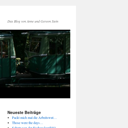
Das Blog von Anne und Gereon Stein
Neueste Beiträge
Packt mich mal die Arbeitswut…
Those were the days…
Schutz von der Fachauskunft?!?