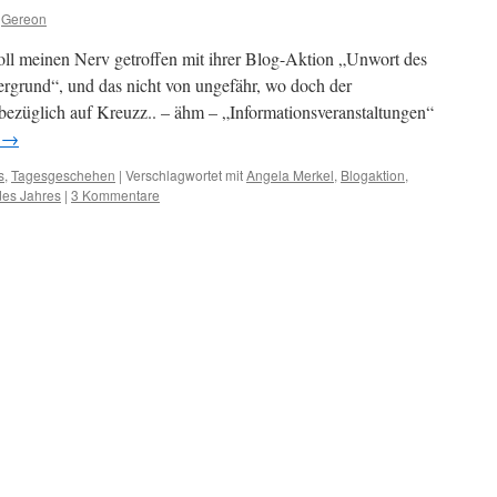
Gereon
oll meinen Nerv getroffen mit ihrer Blog-Aktion „Unwort des
tergrund“, und das nicht von ungefähr, wo doch der
bezüglich auf Kreuzz.. – ähm – „Informationsveranstaltungen“
n
→
s
,
Tagesgeschehen
|
Verschlagwortet mit
Angela Merkel
,
Blogaktion
,
des Jahres
|
3 Kommentare