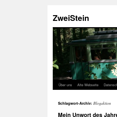
Zum
Inhalt
ZweiStein
springen
Über uns
Alte Webseite
Datensc
Blogaktion
Schlagwort-Archiv:
Mein Unwort des Jah