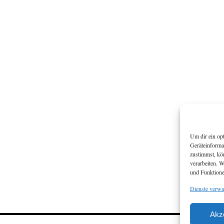
Um dir ein op
Geräteinforma
zustimmst, kö
verarbeiten. 
und Funktione
Dienste verwa
Akz