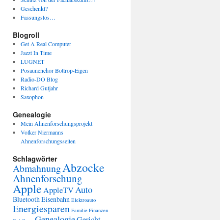
Geschenkt?
Fassungslos…
Blogroll
Get A Real Computer
Jazzt In Time
LUGNET
Posaunenchor Bottrop-Eigen
Radio-DO Blog
Richard Gutjahr
Saxophon
Genealogie
Mein Ahnenforschungsprojekt
Volker Niermanns
Ahnenforschungsseiten
Schlagwörter
Abzocke
Abmahnung
Ahnenforschung
Apple
Auto
AppleTV
Bluetooth
Eisenbahn
Elektroauto
Energiesparen
Familie
Finanzen
Genealogie
Gericht