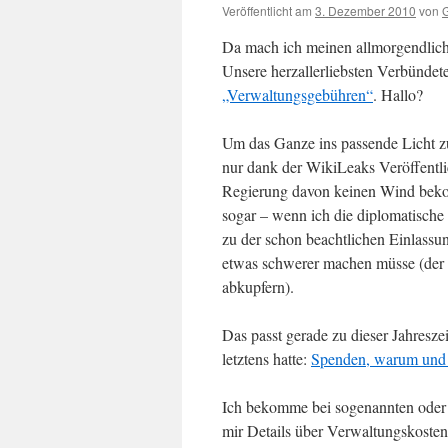
Veröffentlicht am
3. Dezember 2010
von
Da mach ich meinen allmorgendlich
Unsere herzallerliebsten Verbündet
„Verwaltungsgebühren“
. Hallo?
Um das Ganze ins passende Licht zu 
nur dank der WikiLeaks Veröffentlich
Regierung davon keinen Wind beko
sogar – wenn ich die diplomatische 
zu der schon beachtlichen Einlassu
etwas schwerer machen müsse (der ta
abkupfern).
Das passt gerade zu dieser Jahresz
letztens hatte:
Spenden, warum und
Ich bekomme bei sogenannten oder 
mir Details über Verwaltungskoste