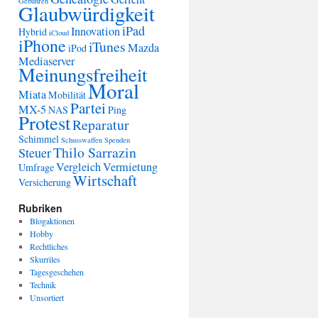
Gebühren
Glaubwürdigkeit
iPad
Innovation
Hybrid
iCloud
iPhone
iTunes
Mazda
iPod
Mediaserver
Meinungsfreiheit
Moral
Miata
Mobilität
Partei
MX-5
NAS
Ping
Protest
Reparatur
Schimmel
Schusswaffen
Spenden
Thilo Sarrazin
Steuer
Vergleich
Vermietung
Umfrage
Wirtschaft
Versicherung
Rubriken
Blogaktionen
Hobby
Rechtliches
Skurriles
Tagesgeschehen
Technik
Unsortiert