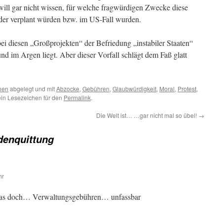
ill gar nicht wissen, für welche fragwürdigen Zwecke diese
der verplant würden bzw. im US-Fall wurden.
ei diesen „Großprojekten“ der Befriedung „instabiler Staaten“
nd im Argen liegt. Aber dieser Vorfall schlägt dem Faß glatt
hen
abgelegt und mit
Abzocke
,
Gebühren
,
Glaubwürdigkeit
,
Moral
,
Protest
,
ein Lesezeichen für den
Permalink
.
Die Welt ist… …gar nicht mal so übel!
→
denquittung
hr
r das doch… Verwaltungsgebühren… unfassbar